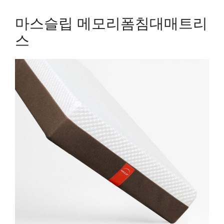
마스슬립 메모리폼침대매트리
스