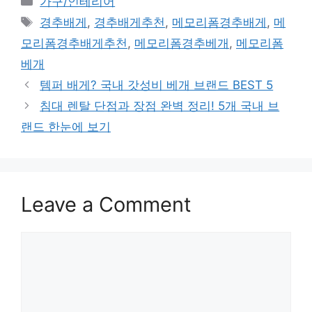
가구/인테리어
Tags
경추배게
,
경추배게추천
,
메모리폼경추배게
,
메
모리폼경추배게추천
,
메모리폼경추베개
,
메모리폼
베개
템퍼 배게? 국내 갓성비 베개 브랜드 BEST 5
침대 렌탈 단점과 장점 완벽 정리! 5개 국내 브
랜드 한눈에 보기
Leave a Comment
Comment