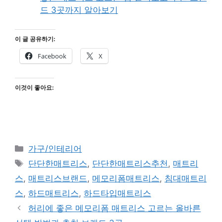
드 3곳까지 알아보기
이 글 공유하기:
Facebook
X
이것이 좋아요:
Categories
가구/인테리어
Tags
단단한매트리스
,
단단한매트리스추천
,
매트리
스
,
매트리스브랜드
,
메모리폼매트리스
,
침대매트리
스
,
하드매트리스
,
하드타입매트리스
허리에 좋은 메모리폼 매트리스 고르는 올바른